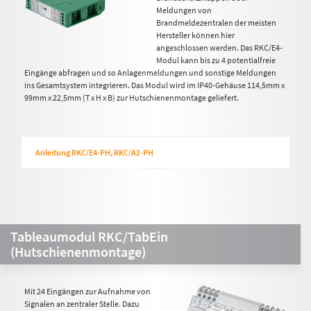
Meldungen von
Brandmeldezentralen der meisten
Hersteller können hier
angeschlossen werden. Das RKC/E4-
Modul kann bis zu 4 potentialfreie
Eingänge abfragen und so Anlagenmeldungen und sonstige Meldungen
ins Gesamtsystem integrieren. Das Modul wird im IP40-Gehäuse 114,5mm x
99mm x 22,5mm (T x H x B) zur Hutschienenmontage geliefert.
Anleitung RKC/E4-PH, RKC/A2-PH
Tableaumodul RKC/TabEin
(Hutschienenmontage)
Mit 24 Eingängen zur Aufnahme von
Signalen an zentraler Stelle. Dazu