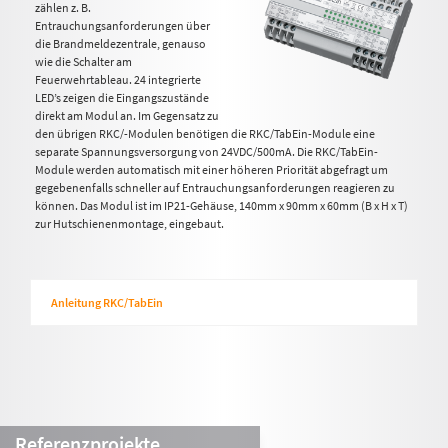
zählen z. B.
Entrauchungsanforderungen über
die Brandmeldezentrale, genauso
wie die Schalter am
Feuerwehrtableau. 24 integrierte
LED’s zeigen die Eingangszustände
direkt am Modul an. Im Gegensatz zu
den übrigen RKC/-Modulen benötigen die RKC/TabEin-Module eine
separate Spannungsversorgung von 24VDC/500mA. Die RKC/TabEin-
Module werden automatisch mit einer höheren Priorität abgefragt um
gegebenenfalls schneller auf Entrauchungsanforderungen reagieren zu
können. Das Modul ist im IP21-Gehäuse, 140mm x 90mm x 60mm (B x H x T)
zur Hutschienenmontage, eingebaut.
Anleitung RKC/TabEin
Referenzprojekte