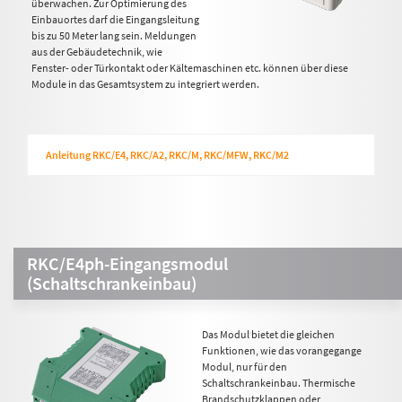
überwachen. Zur Optimierung des
Einbauortes darf die Eingangsleitung
bis zu 50 Meter lang sein. Meldungen
aus der Gebäudetechnik, wie
Fenster- oder Türkontakt oder Kältemaschinen etc. können über diese
Module in das Gesamtsystem zu integriert werden.
Anleitung RKC/E4, RKC/A2, RKC/M, RKC/MFW, RKC/M2
RKC/E4ph-Eingangsmodul
(Schaltschrankeinbau)
Das Modul bietet die gleichen
Funktionen, wie das vorangegange
Modul, nur für den
Schaltschrankeinbau. Thermische
Brandschutzklappen oder